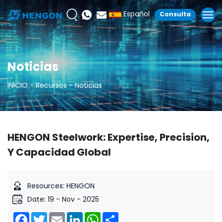
Español
Consulta
Noticias
INICIO
Recursos
Noticias
HENGON Steelwork: Expertise, Precision,
Y Capacidad Global
Resources: HENGON
Date: 19 - Nov - 2025
Facebook
Twitter
Email
LinkedIn
WhatsApp
Share