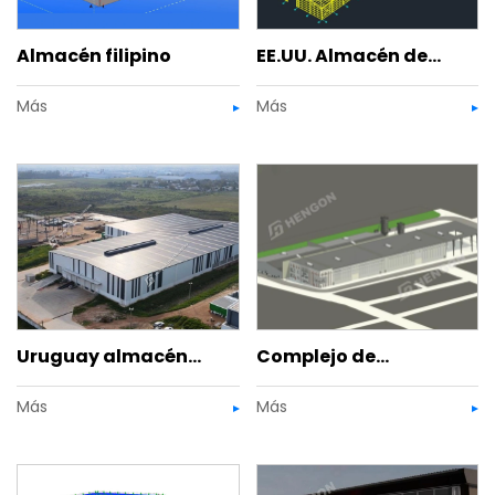
Almacén filipino
EE.UU. Almacén de
Más
Más
cemento
Uruguay almacén
Complejo de
Más
Más
logístico
almacenes y oficinas,
EE.UU.