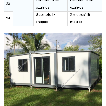
Pavimento de
Pavimento de
23
azulejos
azulejos
Gabinete L-
2 metros*1.5
24
shaped
metros