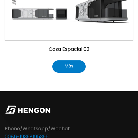
Casa Espacial 02
Más
Phone/Whatsapp/Wechat
0086-19398195396