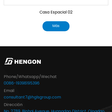
Casa Espacial 02
Más
Phone/Whatsapp/Wechat
0086-19398195396
Email
consultant7@hglsgroup.com
Dirección
No. 2789, Binhai Avenue, Huangdao District, Qingdao,