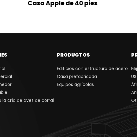
Casa Apple de 40 pies
NES
PRODUCTOS
P
ial
Edificios con estructura de acero
Fil
ercial
Casa prefabricada
US
nedor
Equipos agrícolas
Áf
able
Am
 la cría de aves de corral
Ot