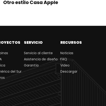
Otro estilo Casa Apple
Casa 
ROYECTOS
SERVICIO
RECURSOS
ipinas
Servicio al cliente
Noticias
A
Asistencia de diseño
FAQ
rica
Garantía
Video
érica del Sur
Descargar
ros