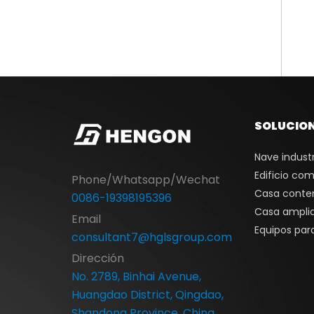
ple
Casa Apple de 20 pies
SOLUCIO
Nave industr
Edificio com
Phone/Whatsapp/Wechat
Casa conte
0086-19398195396
Casa ampli
Email
Equipos para
consultant7@hglsgroup.com
Dirección
No. 2789, Binhai Avenue,
Huangdao District, Qingdao,