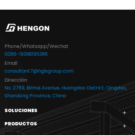
Phone/Whatsapp/Wechat
0086-19398195396
Email
consultant7@hglsgroup.com
Dirección
No. 2789, Binhai Avenue, Huangdao District, Qingdao,
Shandong Province, China
SOLUCIONES
PRODUCTOS