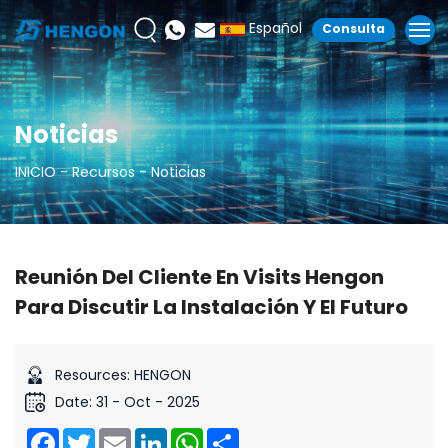
Español
Consulta
Noticias
INICIO
Recursos
Noticias
Reunión Del Cliente En Visits Hengon
Para Discutir La Instalación Y El Futuro
Resources: HENGON
Date: 31 - Oct - 2025
Facebook
Twitter
Email
LinkedIn
WhatsApp
Share