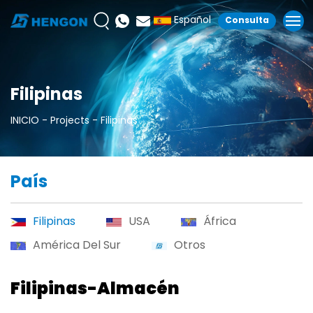
Español
Consulta
Filipinas
INICIO
Projects
Filipinas
País
Filipinas
USA
África
América Del Sur
Otros
Filipinas-Almacén