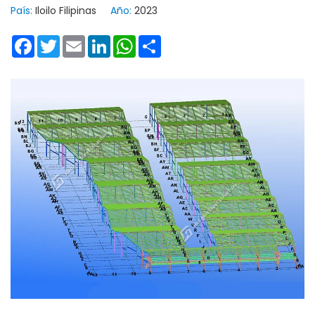
País:
Iloilo Filipinas
Año:
2023
Facebook
Twitter
Email
LinkedIn
WhatsApp
Share