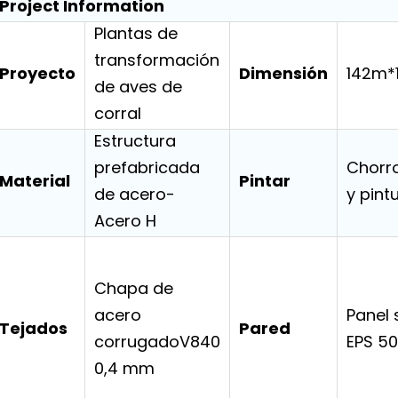
Project Information
Plantas de
transformación
Proyecto
Dimensión
142m*
de aves de
corral
Estructura
prefabricada
Chorr
Material
Pintar
de acero-
y pint
Acero H
Chapa de
acero
Panel
Tejados
Pared
corrugadoV840
EPS 5
0,4 mm