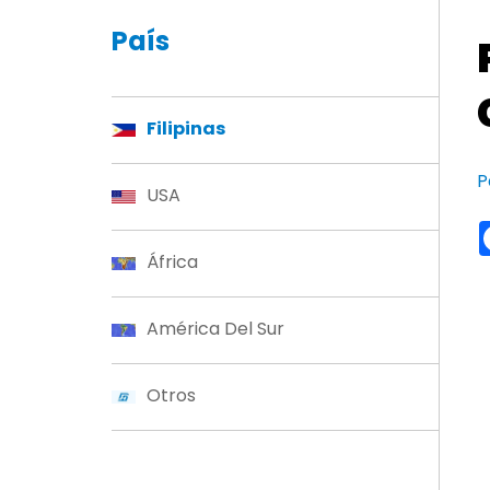
País
Filipinas
P
USA
África
América Del Sur
Otros