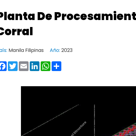
Planta De Procesamient
Corral
aís:
Manila Filipinas
Año:
2023
Facebook
Twitter
Email
LinkedIn
WhatsApp
Share