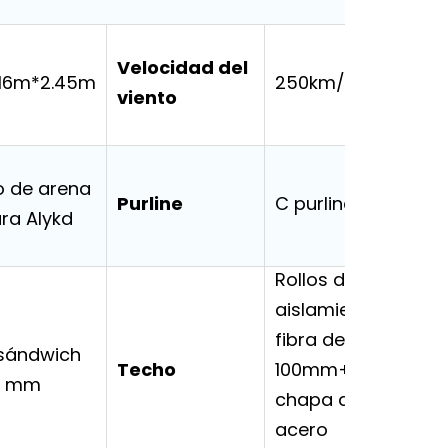
Velocidad del
16m*2.45m
250km/h
viento
o de arena
Purline
C purline
ura Alykd
Rollos de
aislamiento de
fibra de vidrio
 sándwich
Techo
100mm+0,4mm
0 mm
chapa de
acero