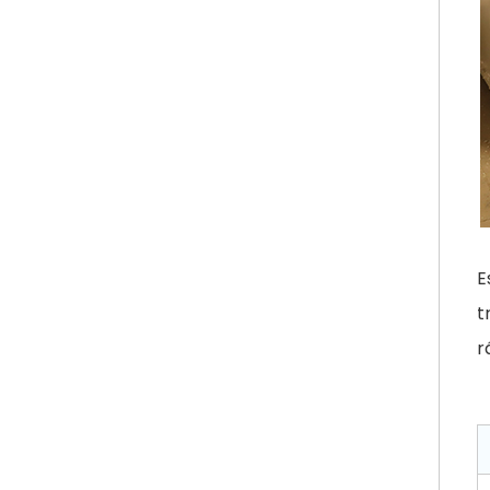
E
t
r