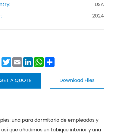
ntry:
USA
:
2024
Facebook
Twitter
Email
LinkedIn
WhatsApp
Share
GET A QUOTE
Download Files
 pies: una para dormitorio de empleados y
, así que añadimos un tabique interior y una